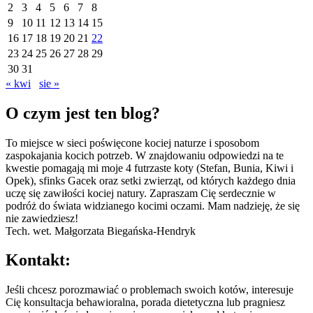
2
3
4
5
6
7
8
9
10
11
12
13
14
15
16
17
18
19
20
21
22
23
24
25
26
27
28
29
30
31
« kwi
sie »
O czym jest ten blog?
To miejsce w sieci poświęcone kociej naturze i sposobom
zaspokajania kocich potrzeb. W znajdowaniu odpowiedzi na te
kwestie pomagają mi moje 4 futrzaste koty (Stefan, Bunia, Kiwi i
Opek), sfinks Gacek oraz setki zwierząt, od których każdego dnia
uczę się zawiłości kociej natury. Zapraszam Cię serdecznie w
podróż do świata widzianego kocimi oczami. Mam nadzieję, że się
nie zawiedziesz!
Tech. wet. Małgorzata Biegańska-Hendryk
Kontakt:
Jeśli chcesz porozmawiać o problemach swoich kotów, interesuje
Cię konsultacja behawioralna, porada dietetyczna lub pragniesz