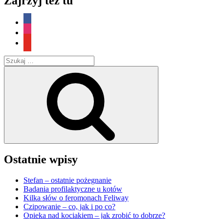
Zajrzyj też tu
–
czyli
facebook
jak
instagram
się
żyje
youtube
z
Gackiem?”
Szukaj:
Szukaj
Ostatnie wpisy
Stefan – ostatnie pożegnanie
Badania profilaktyczne u kotów
Kilka słów o feromonach Feliway
Czipowanie – co, jak i po co?
Opieka nad kociakiem – jak zrobić to dobrze?