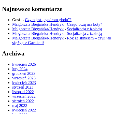
Najnowsze komentarze
Gosia
-
Czym jest „syndrom głodu”?
Małgorzata Biegańska-Hendryk
-
Czego uczą nas koty?
Małgorzata Biegańska-Hendryk
-
Socjalizacja z izolacją
Małgorzata Biegańska-Hendryk
-
Socjalizacja z izolacją
Małgorzata Biegańska-Hendryk
-
Rok ze sfinksem – czyli jak
się żyje z Gackiem?
Archiwa
kwiecień 2026
luty 2024
grudzień 2023
wrzesień 2023
kwiecień 2023
styczeń 2023
listopad 2022
wrzesień 2022
sierpień 2022
maj 2022
kwiecień 2022