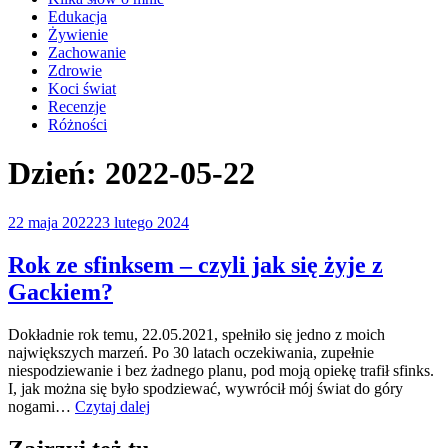
Edukacja
Żywienie
Zachowanie
Zdrowie
Koci świat
Recenzje
Różności
Dzień:
2022-05-22
Opublikowane
22 maja 2022
23 lutego 2024
w
Rok ze sfinksem – czyli jak się żyje z
Gackiem?
Dokładnie rok temu, 22.05.2021, spełniło się jedno z moich
największych marzeń. Po 30 latach oczekiwania, zupełnie
niespodziewanie i bez żadnego planu, pod moją opiekę trafił sfinks.
I, jak można się było spodziewać, wywrócił mój świat do góry
„Rok
nogami…
Czytaj dalej
ze
sfinksem