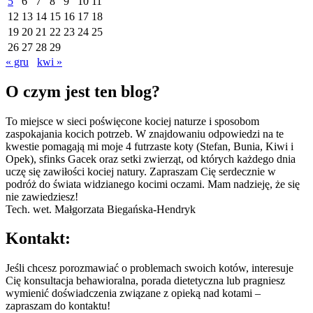
5
6
7
8
9
10
11
12
13
14
15
16
17
18
19
20
21
22
23
24
25
26
27
28
29
« gru
kwi »
O czym jest ten blog?
To miejsce w sieci poświęcone kociej naturze i sposobom
zaspokajania kocich potrzeb. W znajdowaniu odpowiedzi na te
kwestie pomagają mi moje 4 futrzaste koty (Stefan, Bunia, Kiwi i
Opek), sfinks Gacek oraz setki zwierząt, od których każdego dnia
uczę się zawiłości kociej natury. Zapraszam Cię serdecznie w
podróż do świata widzianego kocimi oczami. Mam nadzieję, że się
nie zawiedziesz!
Tech. wet. Małgorzata Biegańska-Hendryk
Kontakt:
Jeśli chcesz porozmawiać o problemach swoich kotów, interesuje
Cię konsultacja behawioralna, porada dietetyczna lub pragniesz
wymienić doświadczenia związane z opieką nad kotami –
zapraszam do kontaktu!