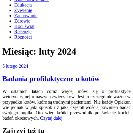
Edukacja
Żywienie
Zachowanie
Zdrowie
Koci świat
Recenzje
Różności
Miesiąc:
luty 2024
Opublikowane
5 lutego 2024
w
Badania profilaktyczne u kotów
W ostatnich latach coraz więcej mówi się o profilaktyce
weterynaryjnej u naszych zwierzaków. Jest to szczególnie ważne w
przypadku kotów, które są trudnymi pacjentami. Nie każdy Opiekun
wie jednak w jaki sposób i z jaką częstotliwością powinien badać
swojego pupila. Oto więc krótki przewodnik po świecie kocich
„Badania
badań okresowych.
Czytaj dalej
profilaktyczne
u
Zajrzyj też tu