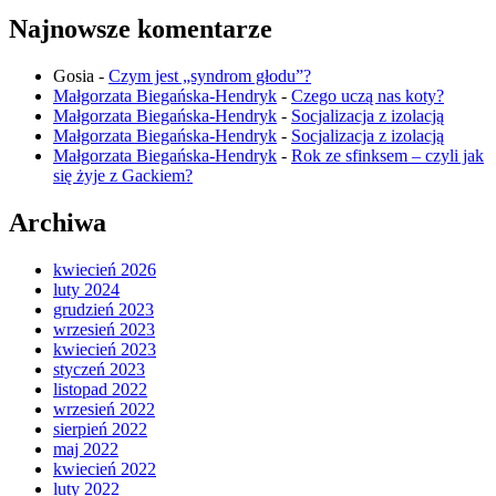
Najnowsze komentarze
Gosia
-
Czym jest „syndrom głodu”?
Małgorzata Biegańska-Hendryk
-
Czego uczą nas koty?
Małgorzata Biegańska-Hendryk
-
Socjalizacja z izolacją
Małgorzata Biegańska-Hendryk
-
Socjalizacja z izolacją
Małgorzata Biegańska-Hendryk
-
Rok ze sfinksem – czyli jak
się żyje z Gackiem?
Archiwa
kwiecień 2026
luty 2024
grudzień 2023
wrzesień 2023
kwiecień 2023
styczeń 2023
listopad 2022
wrzesień 2022
sierpień 2022
maj 2022
kwiecień 2022
luty 2022