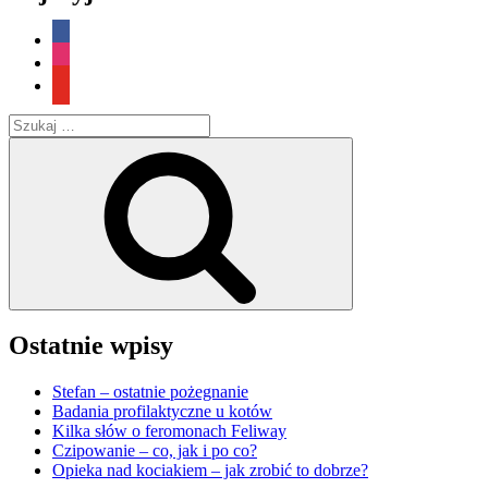
kotów”
facebook
instagram
youtube
Szukaj:
Szukaj
Ostatnie wpisy
Stefan – ostatnie pożegnanie
Badania profilaktyczne u kotów
Kilka słów o feromonach Feliway
Czipowanie – co, jak i po co?
Opieka nad kociakiem – jak zrobić to dobrze?