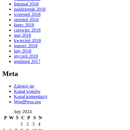
listopad 2018
październik 2018
wrzesień 2018
sierpień 2018
lipiec 2018
czerwiec 2018
maj 2018
kwiecień 2018
marzec 2018
luty 2018
styczeń 2018
grudzień 2017
Meta
Zaloguj się
Kanał wpisów
Kanał komentarzy
WordPress.org
luty 2024
P
W
Ś
C
P
S
N
1
2
3
4