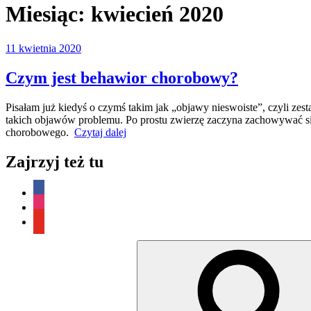
Miesiąc:
kwiecień 2020
Opublikowane
11 kwietnia 2020
w
Czym jest behawior chorobowy?
Pisałam już kiedyś o czymś takim jak „objawy nieswoiste”, czyli ze
takich objawów problemu. Po prostu zwierzę zaczyna zachowywać si
„Czym
chorobowego.
Czytaj dalej
jest
behawior
Zajrzyj też tu
chorobowy?”
facebook
instagram
youtube
Szukaj: