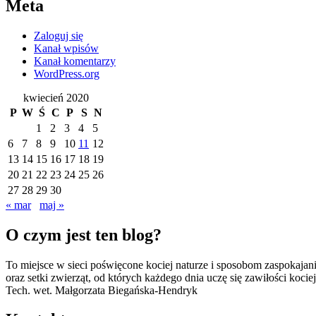
Meta
Zaloguj się
Kanał wpisów
Kanał komentarzy
WordPress.org
kwiecień 2020
P
W
Ś
C
P
S
N
1
2
3
4
5
6
7
8
9
10
11
12
13
14
15
16
17
18
19
20
21
22
23
24
25
26
27
28
29
30
« mar
maj »
O czym jest ten blog?
To miejsce w sieci poświęcone kociej naturze i sposobom zaspokajan
oraz setki zwierząt, od których każdego dnia uczę się zawiłości koc
Tech. wet. Małgorzata Biegańska-Hendryk