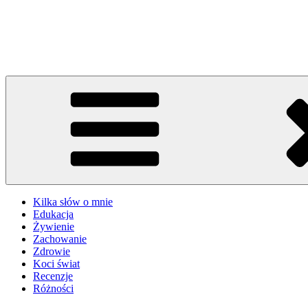
Przejdź
do
Kocibehawioryzm.pl – blog autorski
treści
Pierwsza pomoc w kociej sprawie
Kilka słów o mnie
Edukacja
Żywienie
Zachowanie
Zdrowie
Koci świat
Recenzje
Różności