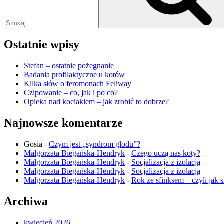
Ostatnie wpisy
Stefan – ostatnie pożegnanie
Badania profilaktyczne u kotów
Kilka słów o feromonach Feliway
Czipowanie – co, jak i po co?
Opieka nad kociakiem – jak zrobić to dobrze?
Najnowsze komentarze
Gosia
-
Czym jest „syndrom głodu”?
Małgorzata Biegańska-Hendryk
-
Czego uczą nas koty?
Małgorzata Biegańska-Hendryk
-
Socjalizacja z izolacją
Małgorzata Biegańska-Hendryk
-
Socjalizacja z izolacją
Małgorzata Biegańska-Hendryk
-
Rok ze sfinksem – czyli jak 
Archiwa
kwiecień 2026