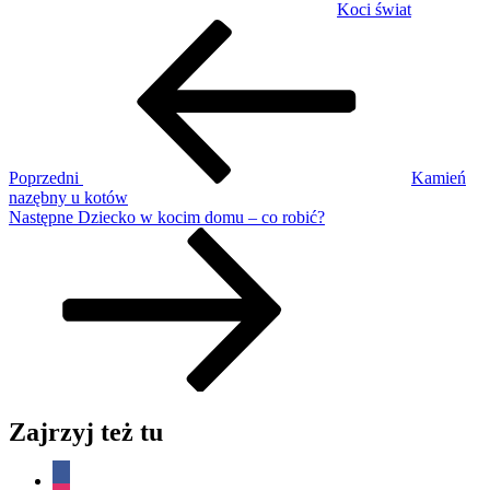
Koci świat
Nawigacja
Poprzedni
wpis
wpisu
Poprzedni
Kamień
nazębny u kotów
Następny
Następne
Dziecko w kocim domu – co robić?
wpis
Zajrzyj też tu
facebook