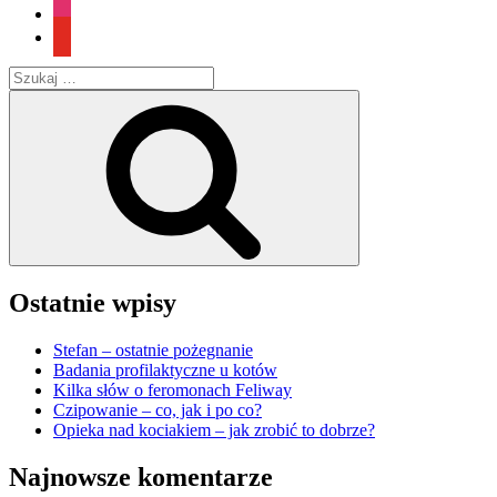
instagram
youtube
Szukaj:
Szukaj
Ostatnie wpisy
Stefan – ostatnie pożegnanie
Badania profilaktyczne u kotów
Kilka słów o feromonach Feliway
Czipowanie – co, jak i po co?
Opieka nad kociakiem – jak zrobić to dobrze?
Najnowsze komentarze