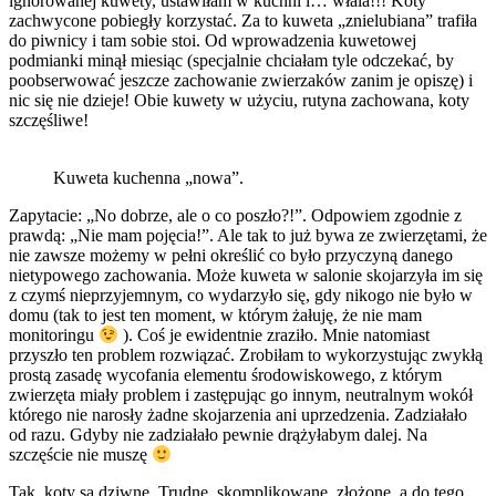
ignorowanej kuwety, ustawiłam w kuchni i… włala!!! Koty
zachwycone pobiegły korzystać. Za to kuweta „znielubiana” trafiła
do piwnicy i tam sobie stoi. Od wprowadzenia kuwetowej
podmianki minął miesiąc (specjalnie chciałam tyle odczekać, by
poobserwować jeszcze zachowanie zwierzaków zanim je opiszę) i
nic się nie dzieje! Obie kuwety w użyciu, rutyna zachowana, koty
szczęśliwe!
Kuweta kuchenna „nowa”.
Zapytacie: „No dobrze, ale o co poszło?!”. Odpowiem zgodnie z
prawdą: „Nie mam pojęcia!”. Ale tak to już bywa ze zwierzętami, że
nie zawsze możemy w pełni określić co było przyczyną danego
nietypowego zachowania. Może kuweta w salonie skojarzyła im się
z czymś nieprzyjemnym, co wydarzyło się, gdy nikogo nie było w
domu (tak to jest ten moment, w którym żałuję, że nie mam
monitoringu
). Coś je ewidentnie zraziło. Mnie natomiast
przyszło ten problem rozwiązać. Zrobiłam to wykorzystując zwykłą
prostą zasadę wycofania elementu środowiskowego, z którym
zwierzęta miały problem i zastępując go innym, neutralnym wokół
którego nie narosły żadne skojarzenia ani uprzedzenia. Zadziałało
od razu. Gdyby nie zadziałało pewnie drążyłabym dalej. Na
szczęście nie muszę
Tak, koty są dziwne. Trudne, skomplikowane, złożone, a do tego