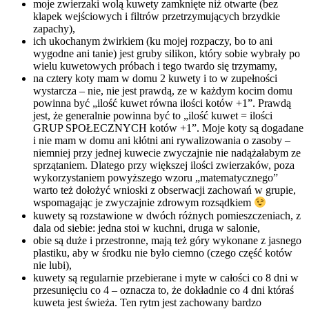
moje zwierzaki wolą kuwety zamknięte niż otwarte (bez
klapek wejściowych i filtrów przetrzymujących brzydkie
zapachy),
ich ukochanym żwirkiem (ku mojej rozpaczy, bo to ani
wygodne ani tanie) jest gruby silikon, który sobie wybrały po
wielu kuwetowych próbach i tego twardo się trzymamy,
na cztery koty mam w domu 2 kuwety i to w zupełności
wystarcza – nie, nie jest prawdą, ze w każdym kocim domu
powinna być „ilość kuwet równa ilości kotów +1”. Prawdą
jest, że generalnie powinna być to „ilość kuwet = ilości
GRUP SPOŁECZNYCH kotów +1”. Moje koty są dogadane
i nie mam w domu ani kłótni ani rywalizowania o zasoby –
niemniej przy jednej kuwecie zwyczajnie nie nadążałabym ze
sprzątaniem. Dlatego przy większej ilości zwierzaków, poza
wykorzystaniem powyższego wzoru „matematycznego”
warto też dołożyć wnioski z obserwacji zachowań w grupie,
wspomagając je zwyczajnie zdrowym rozsądkiem
kuwety są rozstawione w dwóch różnych pomieszczeniach, z
dala od siebie: jedna stoi w kuchni, druga w salonie,
obie są duże i przestronne, mają też góry wykonane z jasnego
plastiku, aby w środku nie było ciemno (czego część kotów
nie lubi),
kuwety są regularnie przebierane i myte w całości co 8 dni w
przesunięciu co 4 – oznacza to, że dokładnie co 4 dni któraś
kuweta jest świeża. Ten rytm jest zachowany bardzo