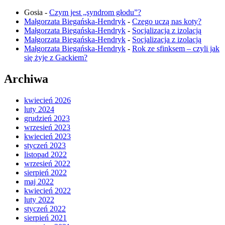
Gosia
-
Czym jest „syndrom głodu”?
Małgorzata Biegańska-Hendryk
-
Czego uczą nas koty?
Małgorzata Biegańska-Hendryk
-
Socjalizacja z izolacją
Małgorzata Biegańska-Hendryk
-
Socjalizacja z izolacją
Małgorzata Biegańska-Hendryk
-
Rok ze sfinksem – czyli jak
się żyje z Gackiem?
Archiwa
kwiecień 2026
luty 2024
grudzień 2023
wrzesień 2023
kwiecień 2023
styczeń 2023
listopad 2022
wrzesień 2022
sierpień 2022
maj 2022
kwiecień 2022
luty 2022
styczeń 2022
sierpień 2021