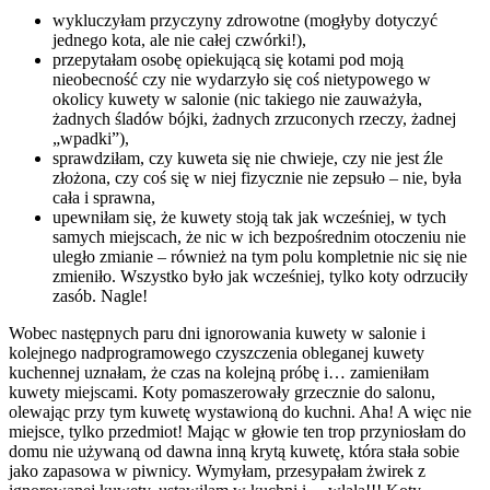
wykluczyłam przyczyny zdrowotne (mogłyby dotyczyć
jednego kota, ale nie całej czwórki!),
przepytałam osobę opiekującą się kotami pod moją
nieobecność czy nie wydarzyło się coś nietypowego w
okolicy kuwety w salonie (nic takiego nie zauważyła,
żadnych śladów bójki, żadnych zrzuconych rzeczy, żadnej
„wpadki”),
sprawdziłam, czy kuweta się nie chwieje, czy nie jest źle
złożona, czy coś się w niej fizycznie nie zepsuło – nie, była
cała i sprawna,
upewniłam się, że kuwety stoją tak jak wcześniej, w tych
samych miejscach, że nic w ich bezpośrednim otoczeniu nie
uległo zmianie – również na tym polu kompletnie nic się nie
zmieniło. Wszystko było jak wcześniej, tylko koty odrzuciły
zasób. Nagle!
Wobec następnych paru dni ignorowania kuwety w salonie i
kolejnego nadprogramowego czyszczenia obleganej kuwety
kuchennej uznałam, że czas na kolejną próbę i… zamieniłam
kuwety miejscami. Koty pomaszerowały grzecznie do salonu,
olewając przy tym kuwetę wystawioną do kuchni. Aha! A więc nie
miejsce, tylko przedmiot! Mając w głowie ten trop przyniosłam do
domu nie używaną od dawna inną krytą kuwetę, która stała sobie
jako zapasowa w piwnicy. Wymyłam, przesypałam żwirek z