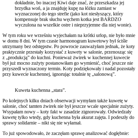
dokładnie, bo inaczej Kiwi daje znać, że przeszkadza jej
brzydka woń, a ja znajduję kupę na łóżku zamiast w
wyznaczonej do tego strefie (jako kot niesłyszący, który
kompensuje brak słuchu węchem kotka jest BARDZO
wyczulona na wszelkie ostre i nieprzyjemne dla niej wonie).
W tym roku we wrześniu wyjechałam na krótki urlop, nie było mnie
w domu 8 dni. W tym czasie harmonogram kuwetowy był ściśle
utrzymany bez odstępstw. Po powrocie zauważyłam jednak, że koty
praktycznie przestały korzystać z kuwety w salonie, przenosząc się
z „produkcją” do kuchni. Ponieważ żwirek w kuchennej kuwecie
był już mocno zużyty postanowiłam go wymienić, choć jeszcze nie
przyszedł wyznaczony termin. Koty podziękowały i nadal pozostały
przy kuwecie kuchennej, ignorując totalnie tę „salonową”.
Kuweta kuchenna „stara”.
Po kolejnych kilku dniach obserwacji wymyłam także kuwetę w
salonie, choć tamten żwirek nie był jeszcze wcale specjalnie zużyty.
Wsypałam nowy – koty fakt w zasadzie zignorowały. Odwiedzały
kuwetę tylko wtedy, gdy kuchenna była akurat zajęta. I podeszły do
sprawy solidarnie – nikt się nie wyłamał.
To już spowodowało, że zaczęłam sprawę analizować dogłębnie: