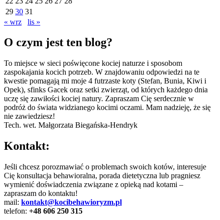
22
23
24
25
26
27
28
29
30
31
« wrz
lis »
O czym jest ten blog?
To miejsce w sieci poświęcone kociej naturze i sposobom
zaspokajania kocich potrzeb. W znajdowaniu odpowiedzi na te
kwestie pomagają mi moje 4 futrzaste koty (Stefan, Bunia, Kiwi i
Opek), sfinks Gacek oraz setki zwierząt, od których każdego dnia
uczę się zawiłości kociej natury. Zapraszam Cię serdecznie w
podróż do świata widzianego kocimi oczami. Mam nadzieję, że się
nie zawiedziesz!
Tech. wet. Małgorzata Biegańska-Hendryk
Kontakt:
Jeśli chcesz porozmawiać o problemach swoich kotów, interesuje
Cię konsultacja behawioralna, porada dietetyczna lub pragniesz
wymienić doświadczenia związane z opieką nad kotami –
zapraszam do kontaktu!
mail:
kontakt@kocibehawioryzm.pl
telefon:
+48 606 250 315