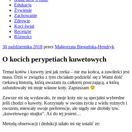
Edukacja
Żywienie
Zachowanie
Zdrowie
Koci świat
Recenzje
Różności
Opublikowane
30 października 2018
przez
Małgorzata Biegańska-Hendryk
w
O kocich perypetiach kuwetowych
Temat kotów i kuwety jest jak rzeka – nie ma końca, a zawiłości jest
masa. Dziś w związku z tym chciałam podzielić się z Wami dość
ciekawą historią, którą uważam za całkiem pouczającą, a którą
zafundowały mi moje własne koty. Zapraszam
Zawsze mi się wydawało, że moje koty nie są specjalni wybredne
jeśli chodzi o kuwety. Korzystały w swoim życiu z wielu rożnych i
owszem, miewały swoje preferencje, ale nigdy nie drobiły tzw.
„kuwetowego strajku”. Aż do tej jesieni…
Metodą obserwacji i dedukcji udało mi się ustalić że: