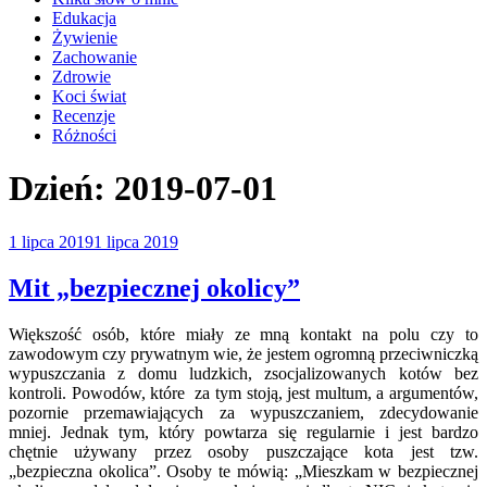
Edukacja
Żywienie
Zachowanie
Zdrowie
Koci świat
Recenzje
Różności
Dzień:
2019-07-01
Opublikowane
1 lipca 2019
1 lipca 2019
w
Mit „bezpiecznej okolicy”
Większość osób, które miały ze mną kontakt na polu czy to
zawodowym czy prywatnym wie, że jestem ogromną przeciwniczką
wypuszczania z domu ludzkich, zsocjalizowanych kotów bez
kontroli. Powodów, które za tym stoją, jest multum, a argumentów,
pozornie przemawiających za wypuszczaniem, zdecydowanie
mniej. Jednak tym, który powtarza się regularnie i jest bardzo
chętnie używany przez osoby puszczające kota jest tzw.
„bezpieczna okolica”. Osoby te mówią: „Mieszkam w bezpiecznej