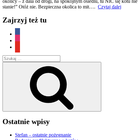
okolicy – z dala od drogi, na spokojnym osiedlu, tu NIC się kotu nie
„Mit
stanie!” Otóż nie. Bezpieczna okolica to mit….
Czytaj dalej
„bezpiecz
okolicy””
Zajrzyj też tu
facebook
instagram
youtube
Szukaj:
Szukaj
Ostatnie wpisy
Stefan – ostatnie pożegnanie