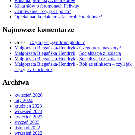
Badania profilaktyczne u kotów
Kilka słów o feromonach Feliway
Czipowanie – co, jak i po co?
Opieka nad kociakiem – jak zrobić to dobrze?
Najnowsze komentarze
Gosia
-
Czym jest „syndrom głodu”?
Małgorzata Biegańska-Hendryk
-
Czego uczą nas koty?
Małgorzata Biegańska-Hendryk
-
Socjalizacja z izolacją
Małgorzata Biegańska-Hendryk
-
Socjalizacja z izolacją
Małgorzata Biegańska-Hendryk
-
Rok ze sfinksem – czyli jak
się żyje z Gackiem?
Archiwa
kwiecień 2026
luty 2024
grudzień 2023
wrzesień 2023
kwiecień 2023
styczeń 2023
listopad 2022
wrzesień 2022