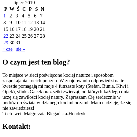
lipiec 2019
P
W
Ś
C
P
S
N
1
2
3
4
5
6
7
8
9
10
11
12
13
14
15
16
17
18
19
20
21
22
23
24
25
26
27
28
29
30
31
« cze
sie »
O czym jest ten blog?
To miejsce w sieci poświęcone kociej naturze i sposobom
zaspokajania kocich potrzeb. W znajdowaniu odpowiedzi na te
kwestie pomagają mi moje 4 futrzaste koty (Stefan, Bunia, Kiwi i
Opek), sfinks Gacek oraz setki zwierząt, od których każdego dnia
uczę się zawiłości kociej natury. Zapraszam Cię serdecznie w
podróż do świata widzianego kocimi oczami. Mam nadzieję, że się
nie zawiedziesz!
Tech. wet. Małgorzata Biegańska-Hendryk
Kontakt: