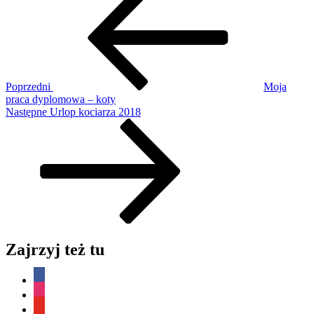
wpis
wpisu
Poprzedni
Moja
praca dyplomowa – koty
Następny
Następne
Urlop kociarza 2018
wpis
Zajrzyj też tu
facebook
instagram
youtube